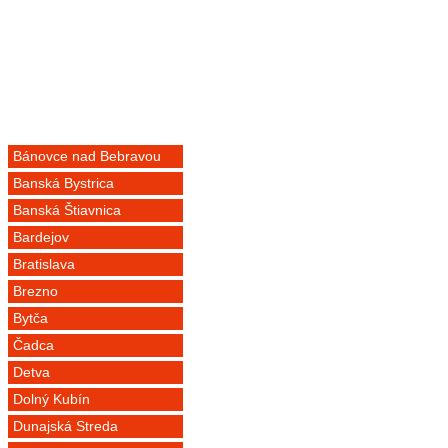
Bánovce nad Bebravou
Banská Bystrica
Banská Štiavnica
Bardejov
Bratislava
Brezno
Bytča
Čadca
Detva
Dolný Kubín
Dunajská Streda