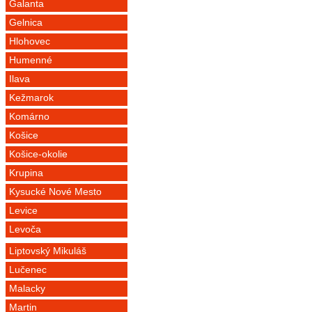
Galanta
Gelnica
Hlohovec
Humenné
Ilava
Kežmarok
Komárno
Košice
Košice-okolie
Krupina
Kysucké Nové Mesto
Levice
Levoča
Liptovský Mikuláš
Lučenec
Malacky
Martin