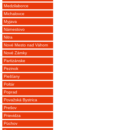
Medzilaborce
Michalovce
Myjava
Námestovo
Nitra
Nové Mesto nad Váhom
Nové Zámky
Partizánske
Pezinok
Piešťany
Poltár
Poprad
Považská Bystrica
Prešov
Prievidza
Púchov