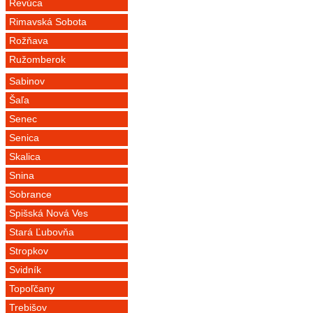
Revúca
Rimavská Sobota
Rožňava
Ružomberok
Sabinov
Šaľa
Senec
Senica
Skalica
Snina
Sobrance
Spišská Nová Ves
Stará Ľubovňa
Stropkov
Svidník
Topoľčany
Trebišov