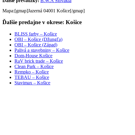
Ďalšie prevádzky:
B.W.A Slovakia
Mapa:[gmap]Jazerná 04001 Košice[/gmap]
Ďalšie predajne v okrese: Košice
BLISS farby – Košice
OBI – Košice (Džungľa)
OBI – Košice (Západ)
Palivá a stavebniny – Košice
Dom-House Košice
RaV brick trade – Košice
Clean Park – Košice
Rempko – Košice
TEBAU – Košice
Stavimax – Košice