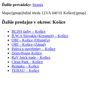
Ďalšie prevádzky:
Stomix
Mapa:[gmap]Južná trieda 123/A 040 01 Košice[/gmap]
Ďalšie predajne v okrese: Košice
BLISS farby – Košice
B.W.A Slovakia (Keramzit) – Košice
OBI – Košice (Džungľa)
OBI – Košice (Západ)
Palivá a stavebniny – Košice
Dom-House Košice
RaV brick trade – Košice
Clean Park – Košice
Rempko – Košice
TEBAU – Košice