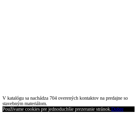
V katalógu sa nachádza
704
overených kontaktov na predajne so
stavebným materiálom.
Používame cookies pre jednoduchšie prezeranie stránok.
Dobre