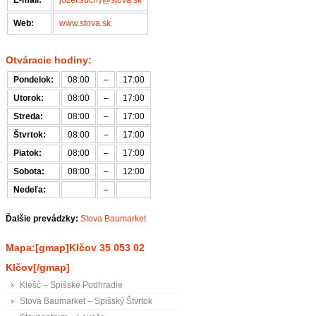
E-mail:
jozef.suchy@stova.sk
Web:
www.stova.sk
Otváracie hodiny:
Pondelok:
08:00
–
17:00
Utorok:
08:00
–
17:00
Streda:
08:00
–
17:00
Štvrtok:
08:00
–
17:00
Piatok:
08:00
–
17:00
Sobota:
08:00
–
12:00
Nedeľa:
–
Ďalšie prevádzky:
Stova Baumarket
Mapa:[gmap]Klčov 35 053 02
Klčov[/gmap]
Klešč – Spišské Podhradie
Stova Baumarket – Spišský Štvrtok