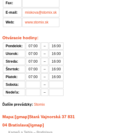
Fax:
E-mail:
miskova@stomix.sk
Web:
www.stomix.sk
Otváracie hodiny:
Pondelok:
07:00
–
16:00
Utorok:
07:00
–
16:00
Streda:
07:00
–
16:00
Štvrtok:
07:00
–
16:00
Piatok:
07:00
–
16:00
Sobota:
–
Nedeľa:
–
Ďalšie prevádzky:
Stomix
Mapa:[gmap]Stará Vajnorská 37 831
04 Bratislava[/gmap]
Kameň a Tehla – Bratislava