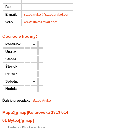
Fax:
E-mail:
stavoartikel@stavoartikel.com
Web:
www.stavoartikel.com
Otváracie hodiny:
Pondelok:
–
Utorok:
–
Streda:
–
Štvrtok:
–
Piatok:
–
Sobota:
–
Nedeľa:
–
Ďalšie prevádzky:
Stavo Artikel
Mapa:[gmap]Kolárovská 1313 014
01 Bytča[/gmap]
Ladislav Kľučka – Bytča