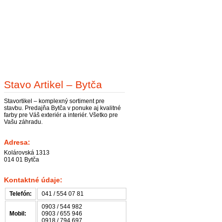
Stavo Artikel – Bytča
Stavortikel – komplexný sortiment pre
stavbu. Predajňa Bytča v ponuke aj kvalitné
farby pre Váš exteriér a interiér. Všetko pre
Vašu záhradu.
Adresa:
Kolárovská 1313
014 01 Bytča
Kontaktné údaje:
Telefón:
041 / 554 07 81
0903 / 544 982
Mobil:
0903 / 655 946
0918 / 794 697