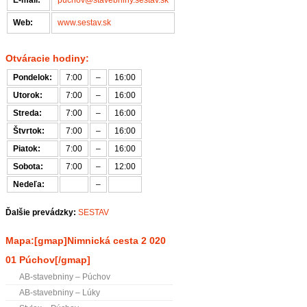
E-mail:
puchov@stavebniny.sestav.sk
Web:
www.sestav.sk
Otváracie hodiny:
Pondelok:
7:00
–
16:00
Utorok:
7:00
–
16:00
Streda:
7:00
–
16:00
Štvrtok:
7:00
–
16:00
Piatok:
7:00
–
16:00
Sobota:
7:00
–
12:00
Nedeľa:
–
Ďalšie prevádzky:
SESTAV
Mapa:[gmap]Nimnická cesta 2 020
01 Púchov[/gmap]
AB-stavebniny – Púchov
AB-stavebniny – Lúky