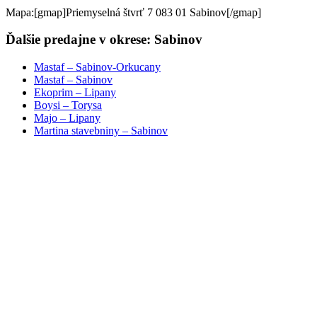
Mapa:[gmap]Priemyselná štvrť 7 083 01 Sabinov[/gmap]
Ďalšie predajne v okrese: Sabinov
Mastaf – Sabinov-Orkucany
Mastaf – Sabinov
Ekoprim – Lipany
Boysi – Torysa
Majo – Lipany
Martina stavebniny – Sabinov