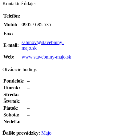
Kontaktné údaje:
Telefón:
Mobil:
0905 / 685 535
Fax:
sabinov@stavebniny-
E-mail:
majo.sk
Web:
www.stavebniny-majo.sk
Otváracie hodiny:
Pondelok:
–
Utorok:
–
Streda:
–
Štvrtok:
–
Piatok:
–
Sobota:
–
Nedeľa:
–
Ďalšie prevádzky:
Majo