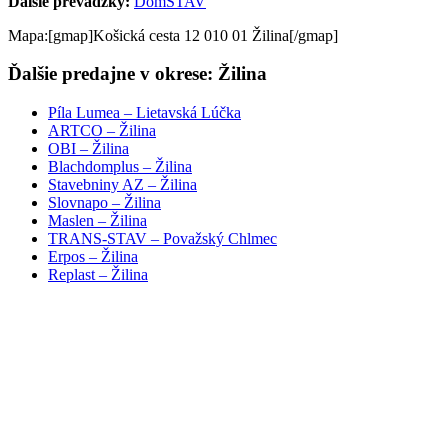
Ďalšie prevádzky:
DomSTAV
Mapa:[gmap]Košická cesta 12 010 01 Žilina[/gmap]
Ďalšie predajne v okrese: Žilina
Píla Lumea – Lietavská Lúčka
ARTCO – Žilina
OBI – Žilina
Blachdomplus – Žilina
Stavebniny AZ – Žilina
Slovnapo – Žilina
Maslen – Žilina
TRANS-STAV – Považský Chlmec
Erpos – Žilina
Replast – Žilina