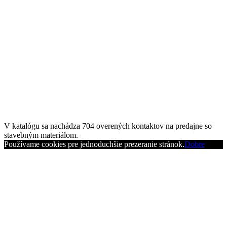
V katalógu sa nachádza
704
overených kontaktov na predajne so
stavebným materiálom.
Používame cookies pre jednoduchšie prezeranie stránok.
Dobre