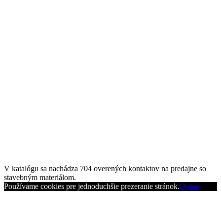
V katalógu sa nachádza
704
overených kontaktov na predajne so
stavebným materiálom.
Používame cookies pre jednoduchšie prezeranie stránok.
Dobre