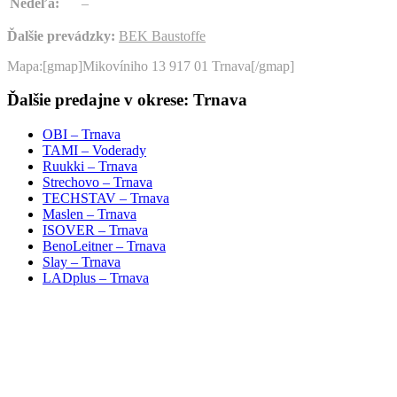
Nedeľa:
–
Ďalšie prevádzky:
BEK Baustoffe
Mapa:[gmap]Mikovíniho 13 917 01 Trnava[/gmap]
Ďalšie predajne v okrese: Trnava
OBI – Trnava
TAMI – Voderady
Ruukki – Trnava
Strechovo – Trnava
TECHSTAV – Trnava
Maslen – Trnava
ISOVER – Trnava
BenoLeitner – Trnava
Slay – Trnava
LADplus – Trnava