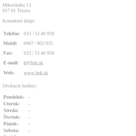
Mikovíniho 13
917 01 Trnava
Kontaktné údaje:
Telefón:
033 / 53 40 959
Mobil:
0907 / 903 935
Fax:
033 / 53 40 958
E-mail:
tt@bek.sk
Web:
www.bek.sk
Otváracie hodiny:
Pondelok:
–
Utorok:
–
Streda:
–
Štvrtok:
–
Piatok:
–
Sobota:
–